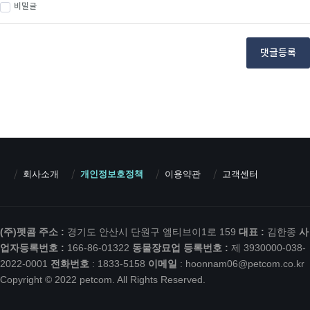
비밀글
댓글등록
회사소개
개인정보호정책
이용약관
고객센터
(주)펫콤
주소 :
경기도 안산시 단원구 엠티브이1로 159
대표 :
김한종
사
업자등록번호 :
166-86-01322
동물장묘업 등록번호 :
제 3930000-038-
2022-0001
전화번호
: 1833-5158
이메일
:
hoonnam06@petcom.co.kr
Copyright © 2022 petcom. All Rights Reserved.