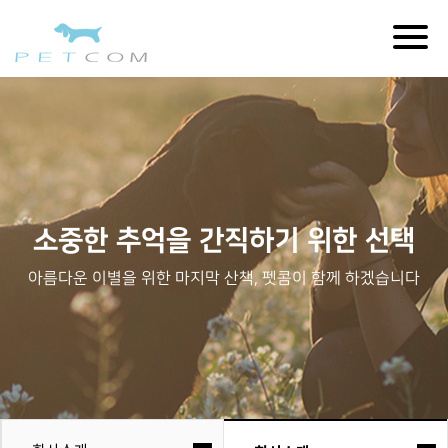
Togg
navig
소중한 추억을 간직하기 위한 선택
아름다운 이별을 위한 마지막 산책, 펫콤이 함께 하겠습니다