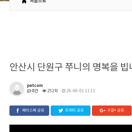
처음으로
안산시 단원구 쭈니의 명복을 빕
petcom
0건
252회
26-06-01 11:11
페이스북 공유
트위터 공유
구글+ 공유