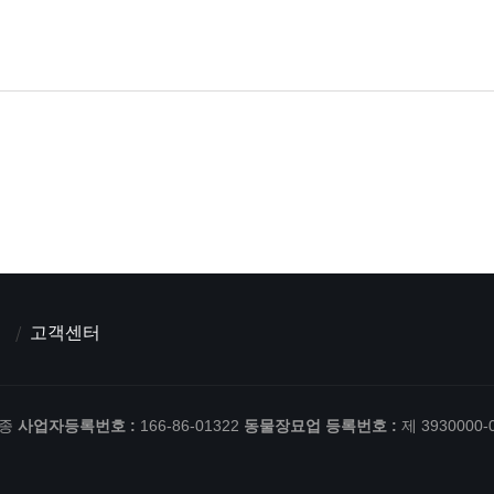
고객센터
한종
사업자등록번호 :
166-86-01322
동물장묘업 등록번호 :
제 3930000-