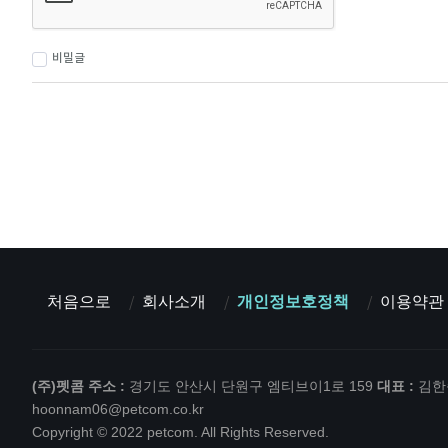
비밀글
처음으로
회사소개
개인정보호정책
이용약관
(주)펫콤
주소 :
경기도 안산시 단원구 엠티브이1로 159
대표 :
김
hoonnam06@petcom.co.kr
Copyright © 2022 petcom. All Rights Reserved.