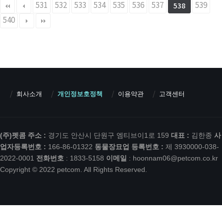
531
532
533
534
535
536
537
539
538
540
회사소개
개인정보호정책
이용약관
고객센터
(주)펫콤
주소 :
경기도 안산시 단원구 엠티브이1로 159
대표 :
김한종
사
업자등록번호 :
166-86-01322
동물장묘업 등록번호 :
제 3930000-038-
2022-0001
전화번호
: 1833-5158
이메일
:
hoonnam06@petcom.co.kr
Copyright © 2022 petcom. All Rights Reserved.