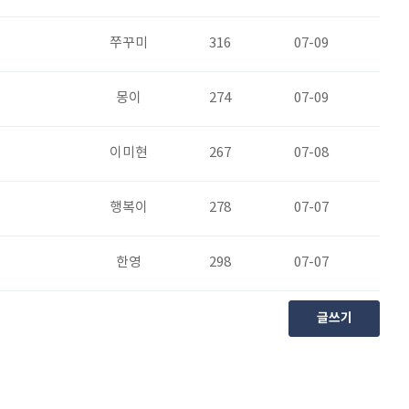
쭈꾸미
316
07-09
몽이
274
07-09
이미현
267
07-08
행복이
278
07-07
한영
298
07-07
글쓰기