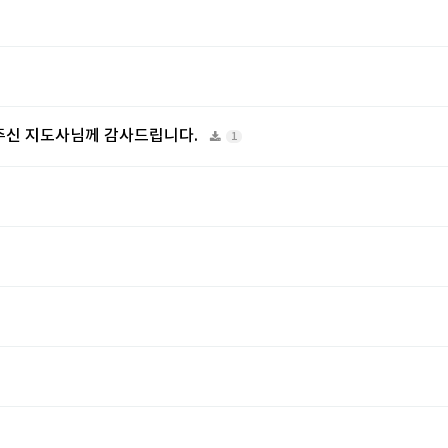
행해주신 지도사님께 감사드립니다.
1