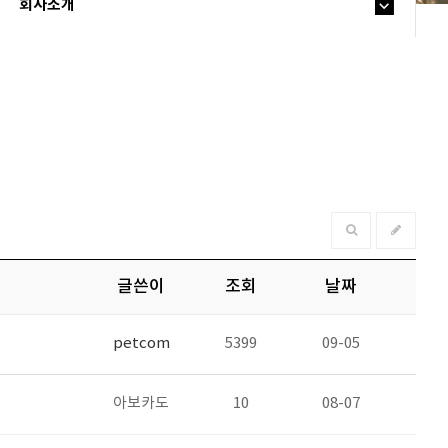
회사소개
글쓴이
조회
날짜
petcom
5399
09-05
아보카도
10
08-07