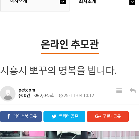
회사소개
회사소개
온라인 추모관
시흥시 뽀꾸의 명복을 빕니다.
petcom
0건
2,045회
25-11-04 10:12
페이스북 공유
트위터 공유
구글+ 공유