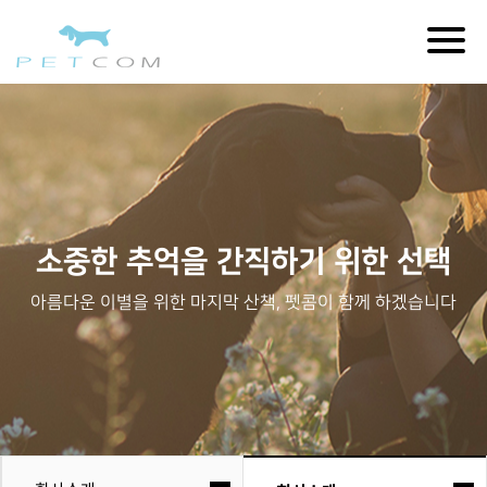
Togg
navig
소중한 추억을 간직하기 위한 선택
아름다운 이별을 위한 마지막 산책, 펫콤이 함께 하겠습니다