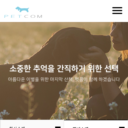
Togg
navig
소중한 추억을 간직하기 위한 선택
아름다운 이별을 위한 마지막 산책, 펫콤이 함께 하겠습니다