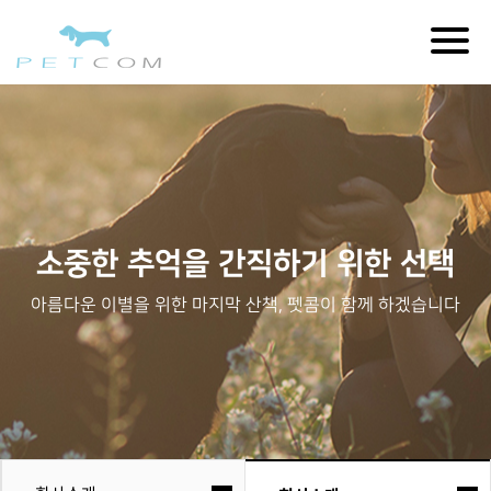
Togg
navig
소중한 추억을 간직하기 위한 선택
아름다운 이별을 위한 마지막 산책, 펫콤이 함께 하겠습니다