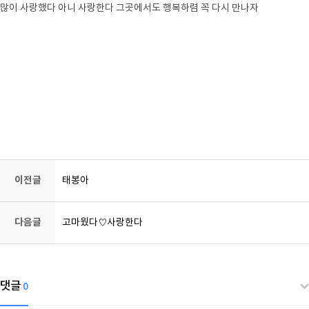
많이 사랑했다 아니 사랑한다 그곳에서도 행복하렴 꼭 다시 만나자
강아지장례,
강아지화장, 반려동물장례, 반려동물화장, 고양이장례, 고양이화장, 동물장례,
동물화장, 동물장례식장
이전글
태봉아
다음글
고마웠다♡사랑한다
댓글
0