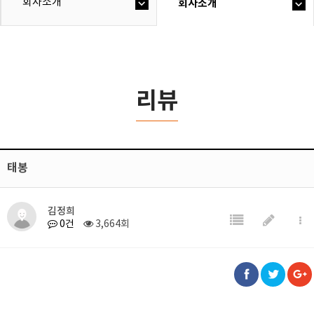
회사소개
회사소개
리뷰
태봉
김정희
0건
3,664회