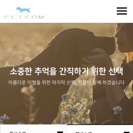
Togg
navig
소중한 추억을 간직하기 위한 선택
아름다운 이별을 위한 마지막 산책, 펫콤이 함께 하겠습니다