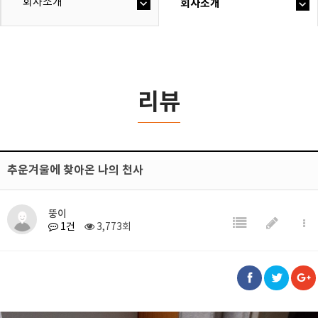
회사소개
회사소개
리뷰
추운겨울에 찾아온 나의 천사
뚱이
1건
3,773회