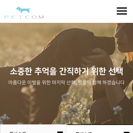
Togg
navig
소중한 추억을 간직하기 위한 선택
아름다운 이별을 위한 마지막 산책, 펫콤이 함께 하겠습니다