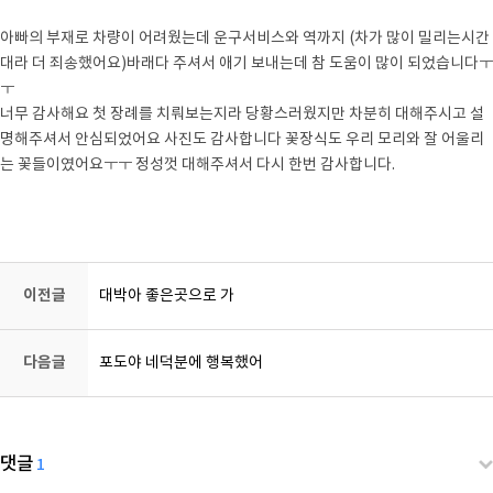
아빠의 부재로 차량이 어려웠는데 운구서비스와 역까지 (차가 많이 밀리는시간
대라 더 죄송했어요)바래다 주셔서 애기 보내는데 참 도움이 많이 되었습니다ㅜ
ㅜ
너무 감사해요 첫 장례를 치뤄보는지라 당황스러웠지만 차분히 대해주시고 설
명해주셔서 안심되었어요 사진도 감사합니다 꽃장식도 우리 모리와 잘 어울리
는 꽃들이였어요ㅜㅜ 정성껏 대해주셔서 다시 한번 감사합니다.
강아지장례, 강
아지화장, 반려동물장례, 반려동물화장, 고양이장례, 고양이화장, 동물장례, 동
물화장, 동물장례식장
이전글
대박아 좋은곳으로 가
다음글
포도야 네덕분에 행복했어
댓글
1