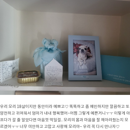
우리 모리 18살이지만 동안이라 예쁘고♡ 똑똑하고 좀 예민하지만 깔끔하고 또
얌전하고 귀여워서 엄마가 내내 행복했어~어쩜 그렇게 예쁜거니ㅜㅜ 이렇게 아
프다가 갈 줄 알았다면 마음껏 먹일걸.. 모리의 몸과 마음을 잘 헤아려줬는지 모
르겠어ㅜㅜ 너무 미안하고 고맙고 사랑해 모리야~ 우리 꼭 다시 만나자♡