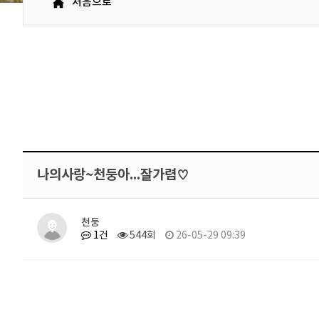
처음으로
나의사랑~천둥아...잘가렴♡
천둥
1건
544회
26-05-29 09:39