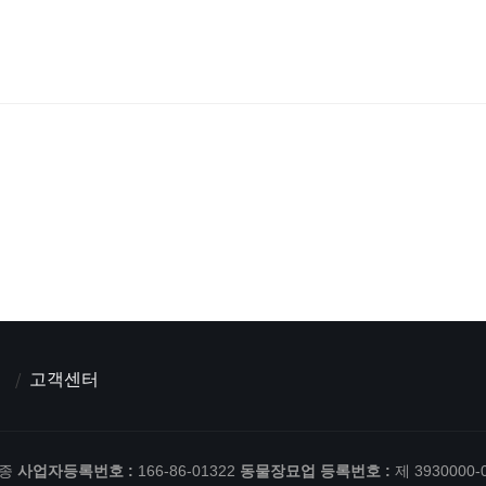
고객센터
한종
사업자등록번호 :
166-86-01322
동물장묘업 등록번호 :
제 3930000-