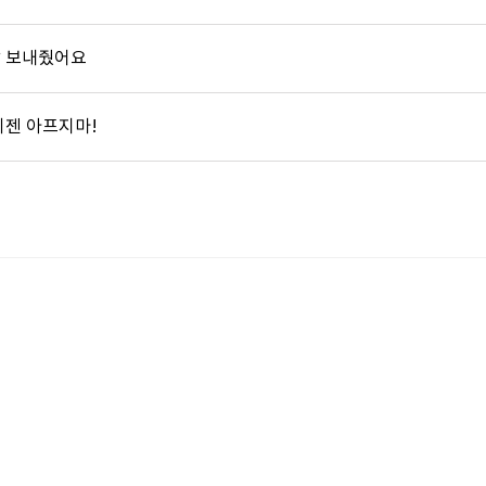
잘 보내줬어요
이젠 아프지마!