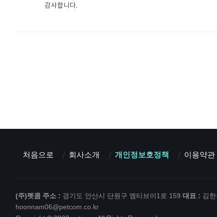
감사합니다.
처음으로
회사소개
개인정보호정책
이용약관
(주)펫콤
주소 :
경기도 안산시 단원구 엠티브이1로 159
대표 :
김
hoonnam06@petcom.co.kr