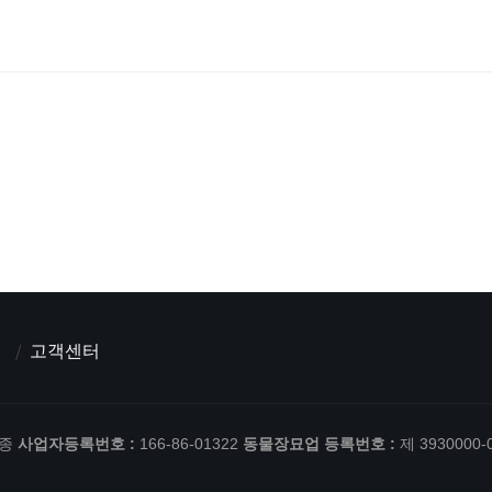
고객센터
한종
사업자등록번호 :
166-86-01322
동물장묘업 등록번호 :
제 3930000-